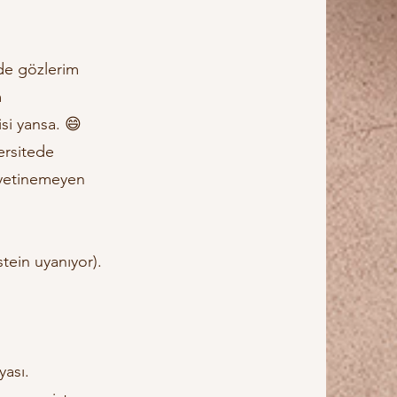
mde gözlerim
m
si yansa. 😄
ersitede
 yetinemeyen
tein uyanıyor).
yası.