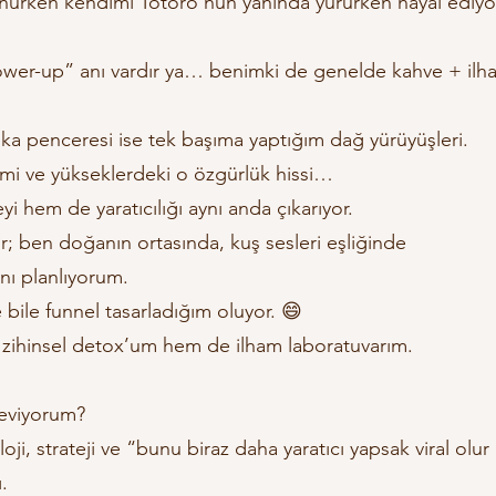
ünürken kendimi Totoro’nun yanında yürürken hayal ediy
power-up” anı vardır ya… benimki de genelde kahve + ilh
ka penceresi ise tek başıma yaptığım dağ yürüyüşleri.
itmi ve yükseklerdeki o özgürlük hissi…
 hem de yaratıcılığı aynı anda çıkarıyor.
ir; ben doğanın ortasında, kuş sesleri eşliğinde
nı planlıyorum.
 bile funnel tasarladığım oluyor. 😄
zihinsel detox’um hem de ilham laboratuvarım.
seviyorum?
ji, strateji ve “bunu biraz daha yaratıcı yapsak viral olu
.