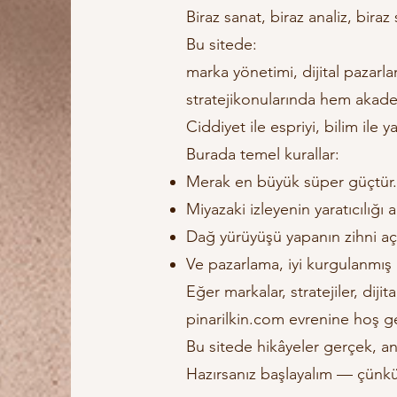
Biraz sanat, biraz analiz, bira
Bu sitede:
marka yönetimi, dijital pazarl
stratejikonularında hem akad
Ciddiyet ile espriyi, bilim ile y
Burada temel kurallar:
Merak en büyük süper güçtür.
Miyazaki izleyenin yaratıcılığı a
Dağ yürüyüşü yapanın zihni açıl
Ve pazarlama, iyi kurgulanmış 
Eğer markalar, stratejiler, diji
pinarilkin.com evrenine hoş ge
Bu sitede hikâyeler gerçek, an
Hazırsanız başlayalım — çünkü 