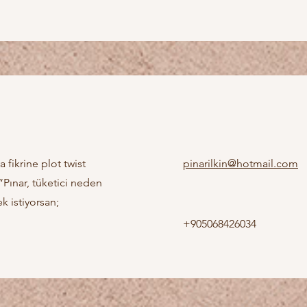
 fikrine plot twist
pinarilkin@hotmail.com
“Pınar, tüketici neden
k istiyorsan;
+905068426034