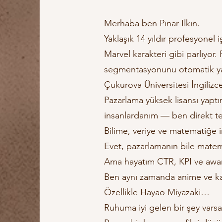
Merhaba ben Pınar Ilkın.
Yaklaşık 14 yıldır profesyonel
Marvel karakteri gibi parlıyor
segmentasyonunu otomatik yapa
Çukurova Üniversitesi İngili
Pazarlama yüksek lisansı yap
insanlardanım — ben direkt te
Bilime, veriye ve matematiğe i
Evet, pazarlamanın bile matema
Ama hayatım CTR, KPI ve awar
Ben aynı zamanda anime ve kar
Özellikle Hayao Miyazaki…
Ruhuma iyi gelen bir şey varsa