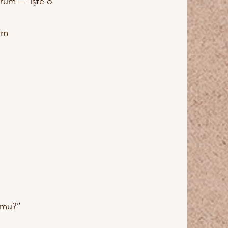
orum — işte o
am
r mu?”