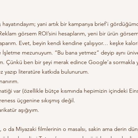
 iş hayatındayım; yani artık bir kampanya brief’i gördüğü
. Reklam görsem ROI’sini hesaplarım, yeni bir ürün görse
rım. Evet, beyin kendi kendine çalışıyor… keşke kalori
zce İşletme mezunuyum. “Bu bana yetmez” deyip aynı üniv
tım. Çünkü ben bir şeyi merak edince Google’a sormakla
z yazıp literatüre katkıda bulunurum.
nanırım.
tiği var (özellikle bütçe kısmında hepimizin içindeki Eins
eness üçgenine sıkışmış değil.
ikatür aşığıyım.
, o da Miyazaki filmlerinin o masalsı, sakin ama derin dün