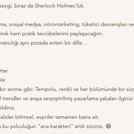
z sezgi, biraz da Sherlock Holmes’lük.
ama, sosyal medya, nöromarketing, tüketici davranışları ve 
emik hem pratik tecrübelerimi paylaşacağım.
aratıcılığı aynı potada eriten bir dille…
rtar.
ır.
bir anime gibi: Tempolu, renkli ve her bölümünde bir sürpr
tal trendler ve araya serpiştirilmiş pazarlama şakaları ilgini
ldiniz.
alizler bilimsel, espriler tamamen bana ait.
bu yolculuğun “ana karakteri” artık sizsiniz. 😄