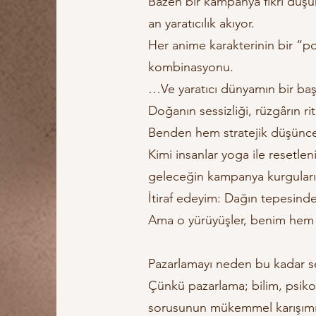
Bazen bir kampanya fikri düş
an yaratıcılık akıyor.
Her anime karakterinin bir “
kombinasyonu.
…Ve yaratıcı dünyamın bir baş
Doğanın sessizliği, rüzgârın r
Benden hem stratejik düşünceyi
Kimi insanlar yoga ile resetlen
geleceğin kampanya kurguları
İtiraf edeyim: Dağın tepesinde
Ama o yürüyüşler, benim hem 
Pazarlamayı neden bu kadar 
Çünkü pazarlama; bilim, psikolo
sorusunun mükemmel karışımı