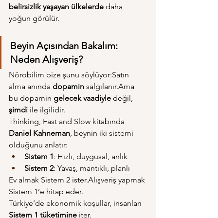
belirsizlik yaşayan ülkelerde
 daha 
yoğun görülür.
Beyin Açısından Bakalım: 
Neden Alışveriş?
Nörobilim bize şunu söylüyor:Satın 
alma anında 
dopamin
 salgılanır.Ama 
bu dopamin 
gelecek vaadiyle
 değil, 
şimdi
 ile ilgilidir.
Thinking, Fast and Slow kitabında 
Daniel Kahneman
, beynin iki sistemi 
olduğunu anlatır:
Sistem 1
: Hızlı, duygusal, anlık
Sistem 2
: Yavaş, mantıklı, planlı
Ev almak Sistem 2 ister.Alışveriş yapmak 
Sistem 1’e hitap eder.
Türkiye’de ekonomik koşullar, insanları 
Sistem 1 tüketimine
 iter.