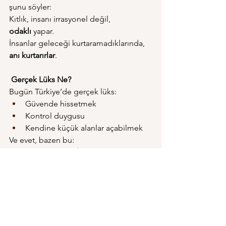
şunu söyler:
Kıtlık, insanı irrasyonel değil, 
odaklı
 yapar.
İnsanlar geleceği kurtaramadıklarında, 
anı kurtarırlar
.
 Gerçek Lüks Ne?
Bugün Türkiye’de gerçek lüks:
Güvende hissetmek
Kontrol duygusu
Kendine küçük alanlar açabilmek
Ve evet, bazen bu:
“Pahalı bir kahve”“İyi hissettiren bir 
alışveriş”“Kimseye anlatılmayan küçük 
zevkler”
Belki de yeni çağın lüksü budur:
Büyük 
hayallerin ertelendiği yerde, küçük 
mutlulukları suçluluk duymadan 
yaşayabilmek.