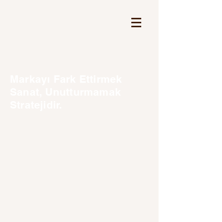
Markayı Fark Ettirmek
Sanat, Unutturmamak
Stratejidir.