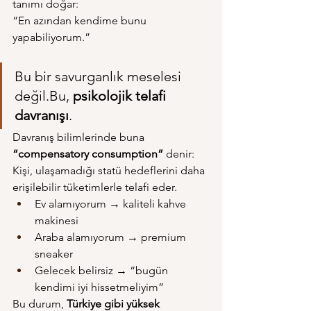
tanımı doğar:
“En azından kendime bunu 
yapabiliyorum.”
Bu bir savurganlık meselesi 
değil.Bu, 
psikolojik telafi 
davranışı
.
Davranış bilimlerinde buna 
“compensatory consumption”
 denir: 
Kişi, ulaşamadığı statü hedeflerini daha 
erişilebilir tüketimlerle telafi eder.
Ev alamıyorum → kaliteli kahve 
makinesi
Araba alamıyorum → premium 
sneaker
Gelecek belirsiz → “bugün 
kendimi iyi hissetmeliyim”
Bu durum, 
Türkiye gibi yüksek 