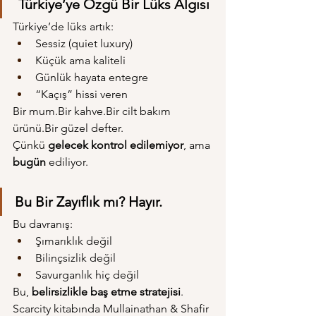
 Türkiye’ye Özgü Bir Lüks Algısı
Türkiye’de lüks artık:
Sessiz (quiet luxury)
Küçük ama kaliteli
Günlük hayata entegre
“Kaçış” hissi veren
Bir mum.Bir kahve.Bir cilt bakım 
ürünü.Bir güzel defter.
Çünkü 
gelecek kontrol edilemiyor
, ama 
bugün
 ediliyor.
Bu Bir Zayıflık mı? Hayır.
Bu davranış:
Şımarıklık değil
Bilinçsizlik değil
Savurganlık hiç değil
Bu, 
belirsizlikle baş etme stratejisi
.
Scarcity kitabında Mullainathan & Shafir 