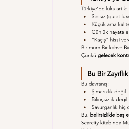
Türkiye’de lüks artık:
Sessiz (quiet lux
Küçük ama kalite
Günlük hayata e
“Kaçış” hissi ve
Bir mum.Bir kahve.Bir
Çünkü 
gelecek kontr
Bu Bir Zayıflık
Bu davranış:
Şımarıklık değil
Bilinçsizlik değil
Savurganlık hiç 
Bu, 
belirsizlikle baş 
Scarcity kitabında Mu