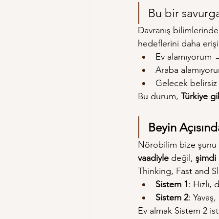
Bu bir savurga
Davranış bilimlerind
hedeflerini daha erişil
Ev alamıyorum →
Araba alamıyor
Gelecek belirsi
Bu durum, 
Türkiye gi
Beyin Açısınd
Nörobilim bize şunu 
vaadiyle
 değil, 
şimdi
 
Thinking, Fast and S
Sistem 1
: Hızlı,
Sistem 2
: Yavaş, 
Ev almak Sistem 2 ist