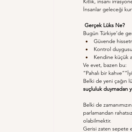
Kıtlık, insanı irrasyon
İnsanlar geleceği kur
 Gerçek Lüks Ne?
Bugün Türkiye’de ger
Güvende hisse
Kontrol duygus
Kendine küçük a
Ve evet, bazen bu:
“Pahalı bir kahve”“İy
Belki de yeni çağın 
suçluluk duymadan y
Belki de zamanımızın 
parlamandan rahatsı
olabilmektir.
Gerisi zaten sepete e