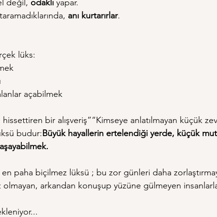
el değil, 
odaklı
 yapar.
taramadıklarında, 
anı kurtarırlar
.
çek lüks:
tmek
u
lanlar açabilmek
i hissettiren bir alışveriş”“Kimseye anlatılmayan küçük ze
lüksü budur:
Büyük hayallerin ertelendiği yerde, küçük mutl
aşayabilmek.
en paha biçilmez lüksü ; bu zor günleri daha zorlaştırma
z olmayan, arkandan konuşup yüzüne gülmeyen insanlarl
kleniyor...