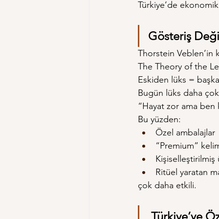
Türkiye’de ekonomik k
Gösteriş Deği
Thorstein Veblen’in kl
The Theory of the Le
Eskiden lüks = başka
Bugün lüks daha çok
“Hayat zor ama ben 
Bu yüzden:
Özel ambalajlar
“Premium” keli
Kişiselleştirilmiş
Ritüel yaratan m
çok daha etkili.
 Türkiye’ye Ö