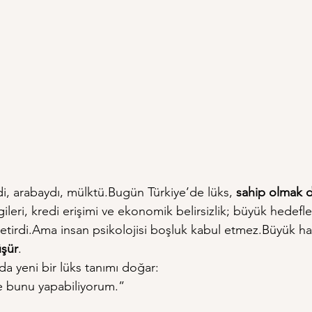
di, arabaydı, mülktü.Bugün Türkiye’de lüks, 
sahip olmak d
rgileri, kredi erişimi ve ekonomik belirsizlik; büyük hedefl
getirdi.Ama insan psikolojisi boşluk kabul etmez.Büyük hay
üşür
.
a yeni bir lüks tanımı doğar:
 bunu yapabiliyorum.”