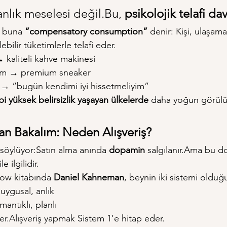
nlık meselesi değil.Bu, 
psikolojik telafi dav
e buna 
“compensatory consumption”
 denir: Kişi, ulaşama
ebilir tüketimlerle telafi eder.
 kaliteli kahve makinesi
um → premium sneaker
z → “bugün kendimi iyi hissetmeliyim”
bi yüksek belirsizlik yaşayan ülkelerde
 daha yoğun görülü
an Bakalım: Neden Alışveriş?
söylüyor:Satın alma anında 
dopamin
 salgılanır.Ama bu 
ile ilgilidir.
low kitabında 
Daniel Kahneman
, beynin iki sistemi olduğu
 duygusal, anlık
mantıklı, planlı
er.Alışveriş yapmak Sistem 1’e hitap eder.