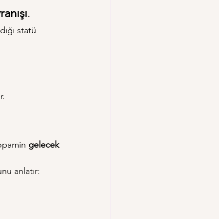
ranışı
.
dığı statü 
r.
dopamin 
gelecek 
nu anlatır: