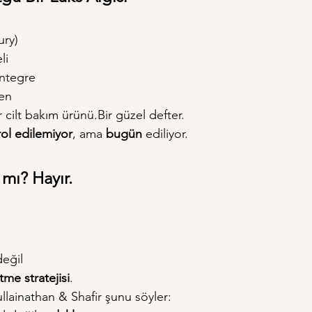
ury)
li
ntegre
ren
 cilt bakım ürünü.Bir güzel defter.
ol edilemiyor
, ama 
bugün
 ediliyor.
 mı? Hayır.
değil
etme stratejisi
.
llainathan & Shafir şunu söyler: