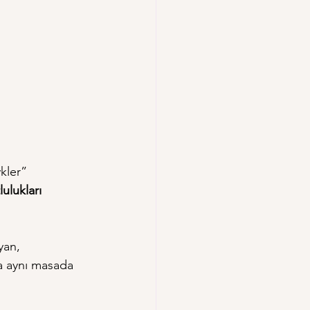
vkler”
ulukları 
yan, 
a aynı masada 