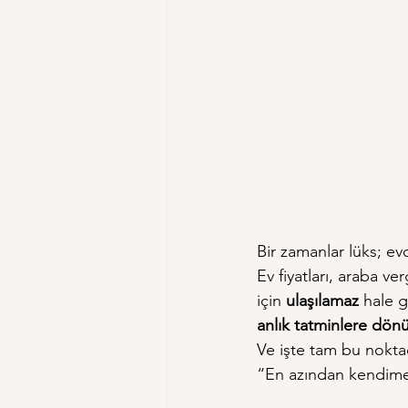
Bir zamanlar lüks; ev
Ev fiyatları, araba ve
için 
ulaşılamaz
 hale 
anlık tatminlere dön
Ve işte tam bu noktad
“En azından kendime