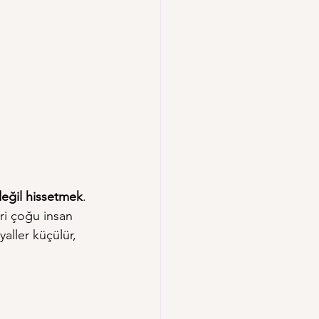
eğil hissetmek
.
eri çoğu insan 
aller küçülür, 