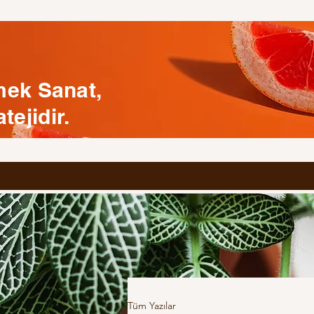
mek Sanat,
ejidir.
Tüm Yazılar