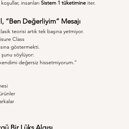
oşullar, insanları 
Sistem 1 tüketimine
 iter.
l, “Ben Değerliyim” Mesajı
asik teorisi artık tek başına yetmiyor.
isure Class 
sına göstermekti.
 şunu söylüyor:
kendimi değersiz hissetmiyorum.”
mesi
 ürünler
arkalar
zgü Bir Lüks Algısı