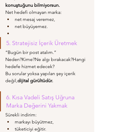
konuştuğunu bilmiyorsun.
Net hedefi olmayan marka:
net mesaj veremez,
net büyüyemez.
5. Stratejisiz İçerik Üretmek
“Bugün bir post atalım.”
Neden?Kime?Ne algı bırakacak?Hangi 
hedefe hizmet edecek?
Bu sorular yoksa yapılan şey içerik 
değil,
dijital gürültüdür.
6. Kısa Vadeli Satış Uğruna 
Marka Değerini Yakmak
Sürekli indirim:
markayı büyütmez,
tüketiciyi eğitir.