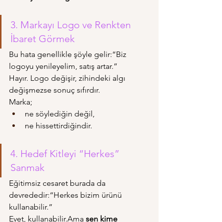
3. Markayı Logo ve Renkten 
İbaret Görmek
Bu hata genellikle şöyle gelir:“Biz 
logoyu yenileyelim, satış artar.”
Hayır. Logo değişir, zihindeki algı 
değişmezse sonuç sıfırdır.
Marka;
ne söylediğin değil,
ne hissettirdiğindir.
4. Hedef Kitleyi “Herkes” 
Sanmak
Eğitimsiz cesaret burada da 
devrededir:“Herkes bizim ürünü 
kullanabilir.”
Evet, kullanabilir.Ama 
sen kime 