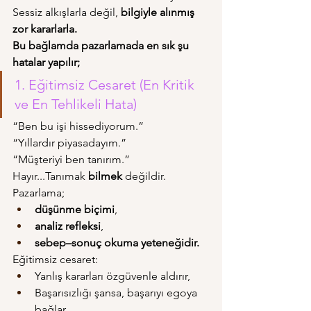
Sessiz alkışlarla değil, 
bilgiyle alınmış 
zor kararlarla. 
Bu bağlamda pazarlamada en sık şu 
hatalar yapılır;
1. Eğitimsiz Cesaret (En Kritik 
ve En Tehlikeli Hata)
“Ben bu işi hissediyorum.”
“Yıllardır piyasadayım.”
“Müşteriyi ben tanırım.”
Hayır...Tanımak 
bilmek
 değildir.
Pazarlama;
düşünme biçimi
,
analiz refleksi
,
sebep–sonuç okuma yeteneğidir.
Eğitimsiz cesaret:
Yanlış kararları özgüvenle aldırır,
Başarısızlığı şansa, başarıyı egoya 
bağlar,