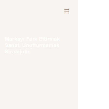
Markayı Fark Ettirmek
Sanat, Unutturmamak
Stratejidir.