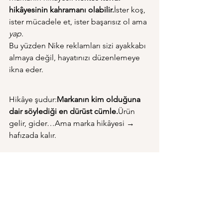
hikâyesinin kahramanı olabilir.
İster koş, 
ister mücadele et, ister başarısız ol ama 
yap
.
Bu yüzden Nike reklamları sizi ayakkabı 
almaya değil, hayatınızı düzenlemeye 
ikna eder.
Hikâye şudur:
Markanın kim olduğuna 
dair söylediği en dürüst cümle.
Ürün 
gelir, gider…Ama marka hikâyesi → 
hafızada kalır.
Markanın hikâyesi, ürünün DNA’sıdır.İyi 
anlatırsan, insanlar satın alır; kötü 
anlatırsan, sadece “raf ürünü” olarak 
kalırsın.