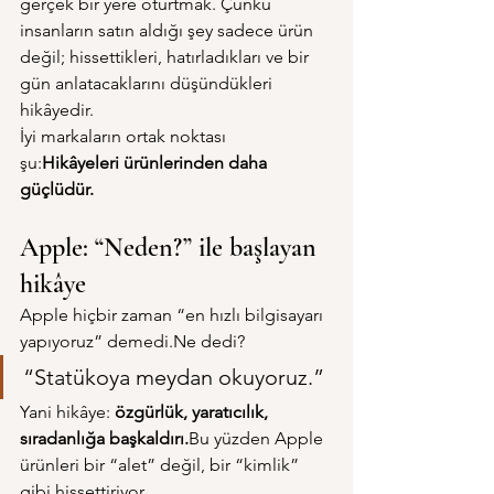
gerçek bir yere oturtmak. Çünkü 
insanların satın aldığı şey sadece ürün 
değil; hissettikleri, hatırladıkları ve bir 
gün anlatacaklarını düşündükleri 
hikâyedir.
İyi markaların ortak noktası 
şu:
Hikâyeleri ürünlerinden daha 
güçlüdür.
Apple: “Neden?” ile başlayan 
hikâye
Apple hiçbir zaman “en hızlı bilgisayarı 
yapıyoruz” 
demedi.Ne
 dedi?
“Statükoya meydan okuyoruz.”
Yani hikâye: 
özgürlük, yaratıcılık, 
sıradanlığa başkaldırı.
Bu yüzden Apple 
ürünleri bir “alet” değil, bir “kimlik” 
gibi hissettiriyor.