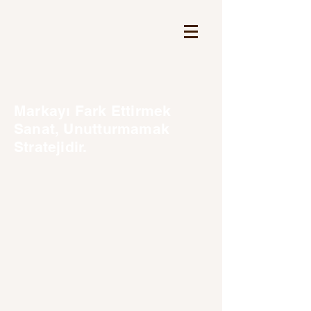
Markayı Fark Ettirmek
Sanat, Unutturmamak
Stratejidir.