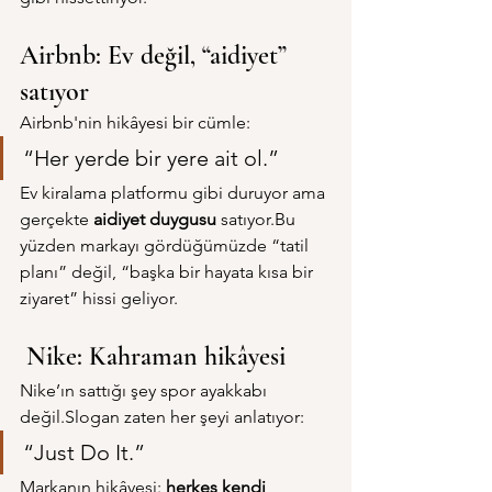
Airbnb: Ev değil, “aidiyet” 
satıyor
Airbnb'nin hikâyesi bir cümle:
“Her yerde bir yere ait ol.”
Ev kiralama platformu gibi duruyor ama 
gerçekte 
aidiyet duygusu
 satıyor.Bu 
yüzden markayı gördüğümüzde “tatil 
planı” değil, “başka bir hayata kısa bir 
ziyaret” hissi geliyor.
 Nike: Kahraman hikâyesi
Nike’ın sattığı şey spor ayakkabı 
değil.Slogan zaten her şeyi anlatıyor:
“Just Do It.”
Markanın hikâyesi: 
herkes kendi 